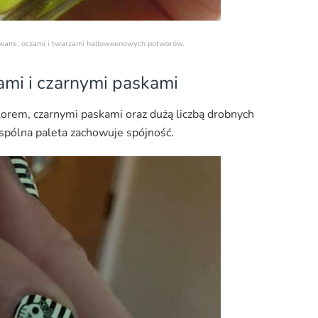
zwami, oczami i twarzami halloweenowych potworów.
ami i czarnymi paskami
orem, czarnymi paskami oraz dużą liczbą drobnych
wspólna paleta zachowuje spójność.