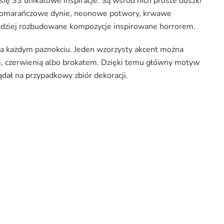
się 33 unikatowe inspiracje. Są wśród nich proste duszki
i, pomarańczowe dynie, neonowe potwory, krwawe
rdziej rozbudowane kompozycje inspirowane horrorem.
a każdym paznokciu. Jeden wzorzysty akcent można
em, czerwienią albo brokatem. Dzięki temu główny motyw
ądał na przypadkowy zbiór dekoracji.