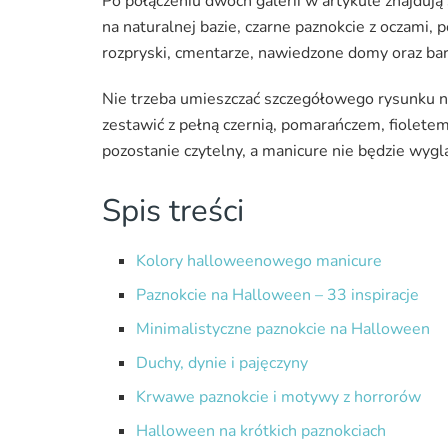
Po połączeniu dwóch galerii w artykule znajdują 
na naturalnej bazie, czarne paznokcie z oczam
rozpryski, cmentarze, nawiedzone domy oraz ba
Nie trzeba umieszczać szczegółowego rysunku n
zestawić z pełną czernią, pomarańczem, fiolet
pozostanie czytelny, a manicure nie będzie wygl
Spis treści
Kolory halloweenowego manicure
Paznokcie na Halloween – 33 inspiracje
Minimalistyczne paznokcie na Halloween
Duchy, dynie i pajęczyny
Krwawe paznokcie i motywy z horrorów
Halloween na krótkich paznokciach