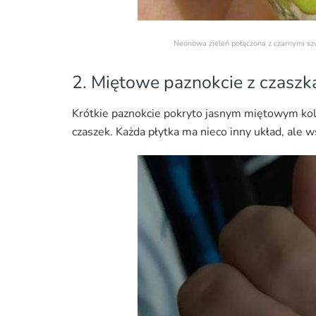
Neonowa zieleń połączona z czarnymi s
2. Miętowe paznokcie z czaszk
Krótkie paznokcie pokryto jasnym miętowym kol
czaszek. Każda płytka ma nieco inny układ, ale 