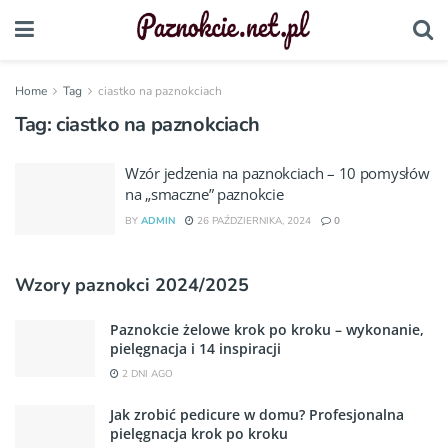
Home
Tag
ciastko na paznokciach
Tag:
ciastko na paznokciach
Wzór jedzenia na paznokciach – 10 pomysłów
na „smaczne” paznokcie
BY
ADMIN
26 PAŹDZIERNIKA, 2024
0
Wzory paznokci 2024/2025
Paznokcie żelowe krok po kroku – wykonanie,
pielęgnacja i 14 inspiracji
2 DNI AGO
Jak zrobić pedicure w domu? Profesjonalna
pielęgnacja krok po kroku