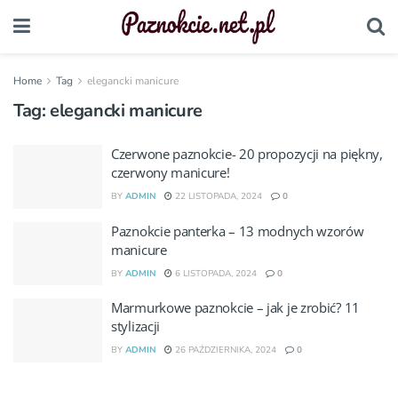
Home
Tag
elegancki manicure
Tag:
elegancki manicure
Czerwone paznokcie- 20 propozycji na piękny,
czerwony manicure!
BY
ADMIN
22 LISTOPADA, 2024
0
Paznokcie panterka – 13 modnych wzorów
manicure
BY
ADMIN
6 LISTOPADA, 2024
0
Marmurkowe paznokcie – jak je zrobić? 11
stylizacji
BY
ADMIN
26 PAŹDZIERNIKA, 2024
0