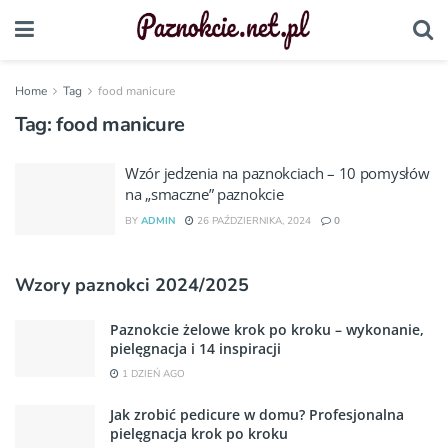
Home
Tag
food manicure
Tag:
food manicure
Wzór jedzenia na paznokciach – 10 pomysłów
na „smaczne” paznokcie
BY
ADMIN
26 PAŹDZIERNIKA, 2024
0
Wzory paznokci 2024/2025
Paznokcie żelowe krok po kroku – wykonanie,
pielęgnacja i 14 inspiracji
1 DZIEŃ AGO
Jak zrobić pedicure w domu? Profesjonalna
pielęgnacja krok po kroku