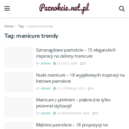
Home
Tag
manicure trendy
Tag:
manicure trendy
Szmaragdowe paznokcie – 15 eleganckich
inspiracji na zielony manicure
BY
ADMIN
15 LIPCA, 2026
0
Nude manicure – 18 wyjątkowych inspiracji na
beżowe paznokcie
BY
ADMIN
22 LISTOPADA, 2024
0
Manicure z piórkiem – piękne (nie tylko
jesienne) stylizacje!
BY
ADMIN
22 PAŹDZIERNIKA, 2024
0
Błękitne paznokcie – 18 propozycji na