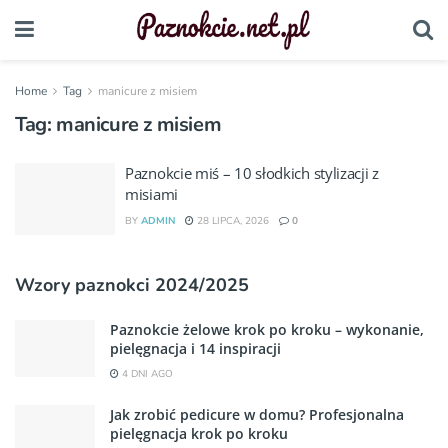
Home
Tag
manicure z misiem
Tag:
manicure z misiem
Paznokcie miś – 10 słodkich stylizacji z
misiami
BY
ADMIN
28 LIPCA, 2026
0
Wzory paznokci 2024/2025
Paznokcie żelowe krok po kroku – wykonanie,
pielęgnacja i 14 inspiracji
4 DNI AGO
Jak zrobić pedicure w domu? Profesjonalna
pielęgnacja krok po kroku