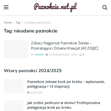
Home
Tag
nieudane paznokcie
Tag:
nieudane paznokcie
Zobacz Najgorsze Paznokcie Świata –
Przerażające i Dziwne Kreacje! [40 ZDJĘĆ]
BY
ADMIN
22 PAŹDZIERNIKA, 2024
0
Wzory paznokci 2024/2025
Paznokcie żelowe krok po kroku – wykonanie,
pielęgnacja i 14 inspiracji
5 DNI AGO
Jak zrobić pedicure w domu? Profesjonalna
pielęgnacja krok po kroku