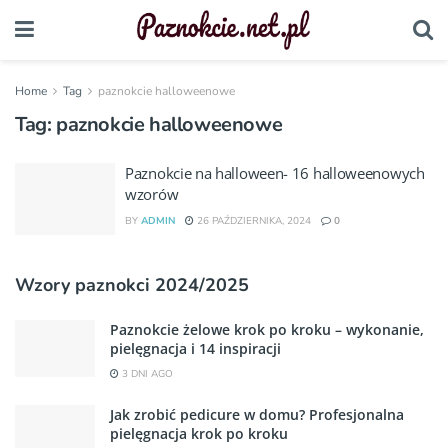
Home
Tag
paznokcie halloweenowe
Tag:
paznokcie halloweenowe
Paznokcie na halloween- 16 halloweenowych
wzorów
BY
ADMIN
26 PAŹDZIERNIKA, 2024
0
Wzory paznokci 2024/2025
Paznokcie żelowe krok po kroku – wykonanie,
pielęgnacja i 14 inspiracji
3 DNI AGO
Jak zrobić pedicure w domu? Profesjonalna
pielęgnacja krok po kroku