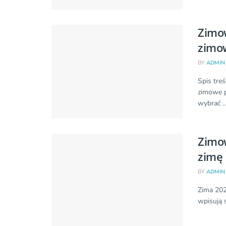
Zimow
zimo
BY
ADMIN
Spis tre
zimowe p
wybrać ..
Zimo
zimę 
BY
ADMIN
Zima 202
wpisują s