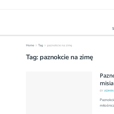
Home
Tag
paznokcie na zimę
Tag:
paznokcie na zimę
Pazno
misi
BY
ADMIN
Paznokci
miłośnicz