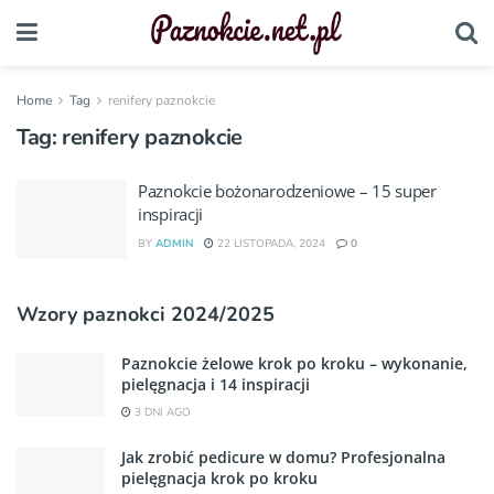
Home
Tag
renifery paznokcie
Tag:
renifery paznokcie
Paznokcie bożonarodzeniowe – 15 super
inspiracji
BY
ADMIN
22 LISTOPADA, 2024
0
Wzory paznokci 2024/2025
Paznokcie żelowe krok po kroku – wykonanie,
pielęgnacja i 14 inspiracji
3 DNI AGO
Jak zrobić pedicure w domu? Profesjonalna
pielęgnacja krok po kroku