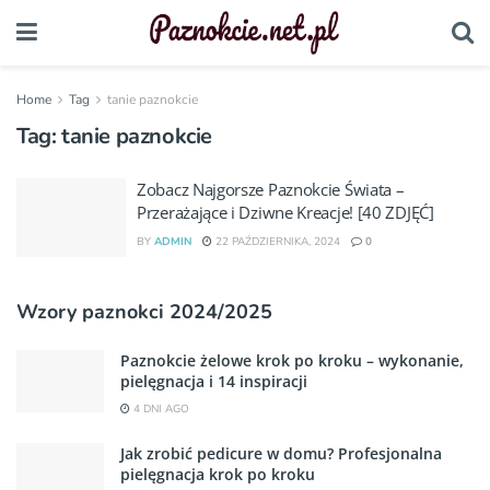
Home
Tag
tanie paznokcie
Tag:
tanie paznokcie
Zobacz Najgorsze Paznokcie Świata –
Przerażające i Dziwne Kreacje! [40 ZDJĘĆ]
BY
ADMIN
22 PAŹDZIERNIKA, 2024
0
Wzory paznokci 2024/2025
Paznokcie żelowe krok po kroku – wykonanie,
pielęgnacja i 14 inspiracji
4 DNI AGO
Jak zrobić pedicure w domu? Profesjonalna
pielęgnacja krok po kroku