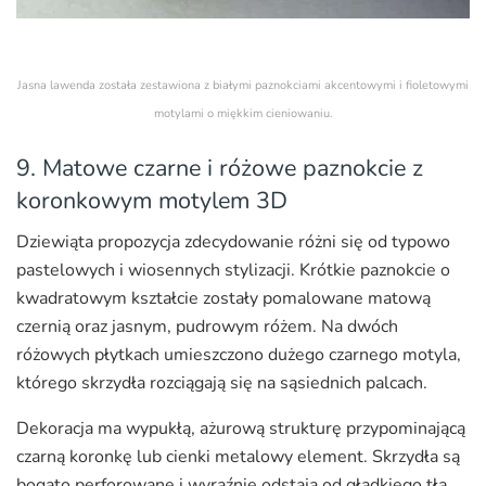
Jasna lawenda została zestawiona z białymi paznokciami akcentowymi i fioletowymi
motylami o miękkim cieniowaniu.
9. Matowe czarne i różowe paznokcie z
koronkowym motylem 3D
Dziewiąta propozycja zdecydowanie różni się od typowo
pastelowych i wiosennych stylizacji. Krótkie paznokcie o
kwadratowym kształcie zostały pomalowane matową
czernią oraz jasnym, pudrowym różem. Na dwóch
różowych płytkach umieszczono dużego czarnego motyla,
którego skrzydła rozciągają się na sąsiednich palcach.
Dekoracja ma wypukłą, ażurową strukturę przypominającą
czarną koronkę lub cienki metalowy element. Skrzydła są
bogato perforowane i wyraźnie odstają od gładkiego tła.