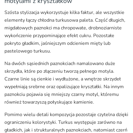
motylami z kryształków
Szósta stylizacja wykorzystuje kilka faktur, ale wszystkie
elementy łączy chłodna turkusowa paleta. Część długich,
migdałowych paznokci ma chropowate, drobnoziarniste
wykończenie przypominające efekt cukru. Pozostałe
pokryto gładkim, jaśniejszym odcieniem mięty lub
pastelowego turkusu.
Na dwóch sąsiednich paznokciach namalowano duże
skrzydła, które po złączeniu tworzą pełnego motyla.
Czarne linie są cienkie i wydłużone, a wnętrze skrzydeł
wypełniają srebrne oraz opalizujące kryształki. Na innym
paznokciu pojawia się mniejszy czarny motyl, któremu
również towarzyszą połyskujące kamienie.
Pomimo wielu detali kompozycja pozostaje czytelna dzięki
ograniczeniu kolorystyki. Turkus występuje zarówno na
gładkich, jak i strukturalnych paznokciach, natomiast czerń