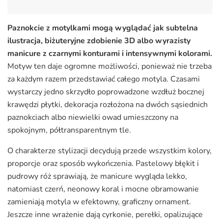
Paznokcie z motylkami mogą wyglądać jak subtelna
ilustracja, biżuteryjne zdobienie 3D albo wyrazisty
manicure z czarnymi konturami i intensywnymi kolorami.
Motyw ten daje ogromne możliwości, ponieważ nie trzeba
za każdym razem przedstawiać całego motyla. Czasami
wystarczy jedno skrzydło poprowadzone wzdłuż bocznej
krawędzi płytki, dekoracja rozłożona na dwóch sąsiednich
paznokciach albo niewielki owad umieszczony na
spokojnym, półtransparentnym tle.
O charakterze stylizacji decydują przede wszystkim kolory,
proporcje oraz sposób wykończenia. Pastelowy błękit i
pudrowy róż sprawiają, że manicure wygląda lekko,
natomiast czerń, neonowy koral i mocne obramowanie
zamieniają motyla w efektowny, graficzny ornament.
Jeszcze inne wrażenie dają cyrkonie, perełki, opalizujące