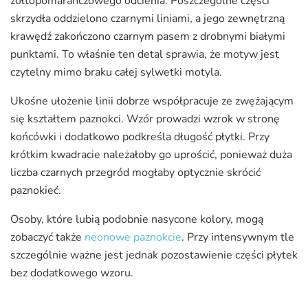
żółtopomarańczowego odcienia. Poszczególne części
skrzydła oddzielono czarnymi liniami, a jego zewnętrzną
krawędź zakończono czarnym pasem z drobnymi białymi
punktami. To właśnie ten detal sprawia, że motyw jest
czytelny mimo braku całej sylwetki motyla.
Ukośne ułożenie linii dobrze współpracuje ze zwężającym
się kształtem paznokci. Wzór prowadzi wzrok w stronę
końcówki i dodatkowo podkreśla długość płytki. Przy
krótkim kwadracie należałoby go uprościć, ponieważ duża
liczba czarnych przegród mogłaby optycznie skrócić
paznokieć.
Osoby, które lubią podobnie nasycone kolory, mogą
zobaczyć także
neonowe paznokcie
. Przy intensywnym tle
szczególnie ważne jest jednak pozostawienie części płytek
bez dodatkowego wzoru.