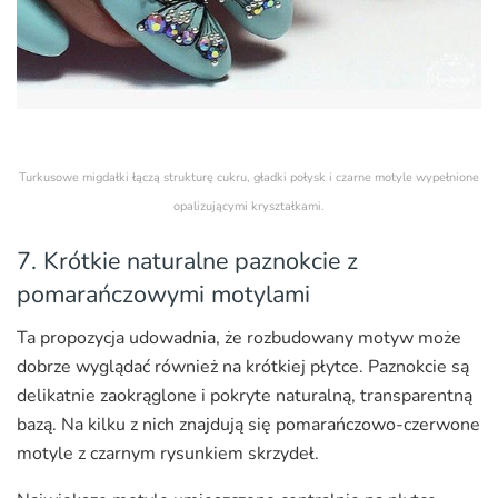
Turkusowe migdałki łączą strukturę cukru, gładki połysk i czarne motyle wypełnione
opalizującymi kryształkami.
7. Krótkie naturalne paznokcie z
pomarańczowymi motylami
Ta propozycja udowadnia, że rozbudowany motyw może
dobrze wyglądać również na krótkiej płytce. Paznokcie są
delikatnie zaokrąglone i pokryte naturalną, transparentną
bazą. Na kilku z nich znajdują się pomarańczowo-czerwone
motyle z czarnym rysunkiem skrzydeł.