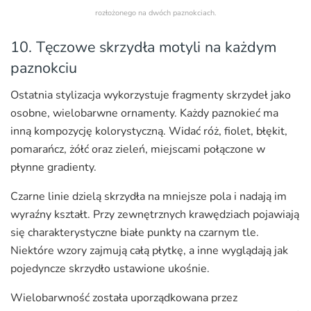
rozłożonego na dwóch paznokciach.
10. Tęczowe skrzydła motyli na każdym
paznokciu
Ostatnia stylizacja wykorzystuje fragmenty skrzydeł jako
osobne, wielobarwne ornamenty. Każdy paznokieć ma
inną kompozycję kolorystyczną. Widać róż, fiolet, błękit,
pomarańcz, żółć oraz zieleń, miejscami połączone w
płynne gradienty.
Czarne linie dzielą skrzydła na mniejsze pola i nadają im
wyraźny kształt. Przy zewnętrznych krawędziach pojawiają
się charakterystyczne białe punkty na czarnym tle.
Niektóre wzory zajmują całą płytkę, a inne wyglądają jak
pojedyncze skrzydło ustawione ukośnie.
Wielobarwność została uporządkowana przez