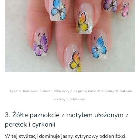
Błękitne, fioletowe, różowe i żółte motyle na jasnej bazie ozdobionej delikatnym
srebrnym połyskiem.
3. Żółte paznokcie z motylem ułożonym z
perełek i cyrkonii
W tej stylizacji dominuje jasny, cytrynowy odcień żółci.