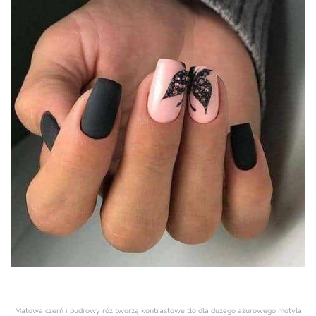
Matowa czerń i pudrowy róż tworzą kontrastowe tło dla dużego ażurowego motyla