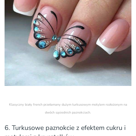
Klasyczny biały french przełamany dużym turkusowym motylem rozłożonym na
dwóch sąsiednich paznokciach.
6. Turkusowe paznokcie z efektem cukru i