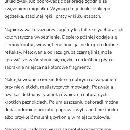
układ żyłek lub poprowadzić dekorację zgodnie ze
zwężeniem migdałka. Wymaga to jednak cienkiego
pędzelka, stabilnej ręki i pracy w kilku etapach.
Najpierw warto zaznaczyć ogólny kształt skrzydeł oraz ich
kolorystyczne wypełnienie. Dopiero później dodaje się
ciemny kontur, wewnętrzne linie, jasne kropki i drobne
refleksy. Malowanie od razu grubą czarną linią może
sprawić, że wzór stanie się ciężki, a na krótkiej płytce
zabraknie miejsca na kolorowe fragmenty.
Naklejki wodne i cienkie folie są dobrym rozwiązaniem
przy niewielkich, realistycznych motylach. Pozwalają
uzyskać dokładny rysunek również na naturalnych i
krótkich paznokciach. Po umieszczeniu dekoracji można
dodać odrobinę brokatu, poprawić wybrane linie farbką
albo przykleić maleńką cyrkonię w miejscu tułowia.
Najbardziej ozdobną wersją są motyle przestrzenne.