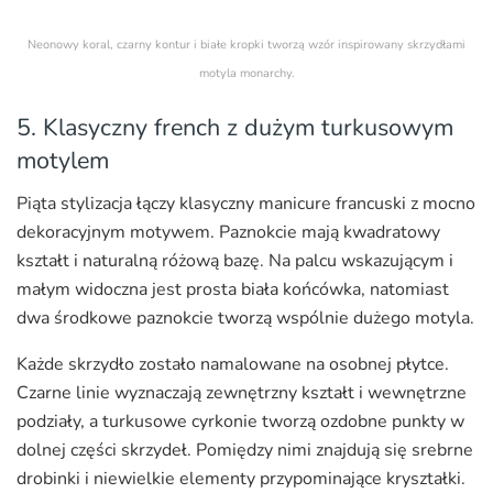
Neonowy koral, czarny kontur i białe kropki tworzą wzór inspirowany skrzydłami
motyla monarchy.
5. Klasyczny french z dużym turkusowym
motylem
Piąta stylizacja łączy klasyczny manicure francuski z mocno
dekoracyjnym motywem. Paznokcie mają kwadratowy
kształt i naturalną różową bazę. Na palcu wskazującym i
małym widoczna jest prosta biała końcówka, natomiast
dwa środkowe paznokcie tworzą wspólnie dużego motyla.
Każde skrzydło zostało namalowane na osobnej płytce.
Czarne linie wyznaczają zewnętrzny kształt i wewnętrzne
podziały, a turkusowe cyrkonie tworzą ozdobne punkty w
dolnej części skrzydeł. Pomiędzy nimi znajdują się srebrne
drobinki i niewielkie elementy przypominające kryształki.