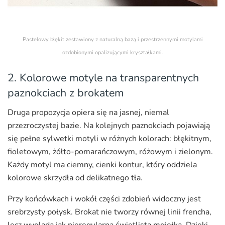
Pastelowy błękit zestawiony z naturalną bazą i przestrzennymi motylami
ozdobionymi opalizującymi kryształkami.
2. Kolorowe motyle na transparentnych
paznokciach z brokatem
Druga propozycja opiera się na jasnej, niemal
przezroczystej bazie. Na kolejnych paznokciach pojawiają
się pełne sylwetki motyli w różnych kolorach: błękitnym,
fioletowym, żółto-pomarańczowym, różowym i zielonym.
Każdy motyl ma ciemny, cienki kontur, który oddziela
kolorowe skrzydła od delikatnego tła.
Przy końcówkach i wokół części zdobień widoczny jest
srebrzysty połysk. Brokat nie tworzy równej linii frencha,
lecz wygląda jak nieregularna świetlista mgiełka. Dzięki