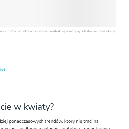
aw wzorów paznokci w kwiatowe i abstrakcyjne motywy, idealne na różne okazje.
kci
cie w kwiaty?
ziej ponadczasowych trendów, który nie traci na
rawiają, że dłonie wyglądają subtelnie, romantycznie,