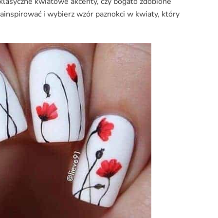
 klasyczne kwiatowe akcenty, czy bogato zdobione
 zainspirować i wybierz wzór paznokci w kwiaty, który