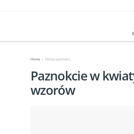
Home
Wzory paznokci
Paznokcie w kwiat
wzorów