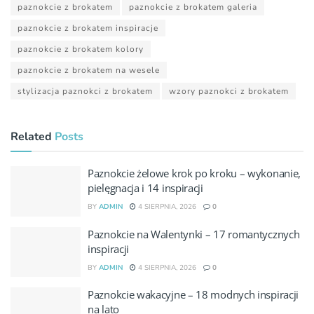
paznokcie z brokatem
paznokcie z brokatem galeria
paznokcie z brokatem inspiracje
paznokcie z brokatem kolory
paznokcie z brokatem na wesele
stylizacja paznokci z brokatem
wzory paznokci z brokatem
Related
Posts
Paznokcie żelowe krok po kroku – wykonanie,
pielęgnacja i 14 inspiracji
BY
ADMIN
4 SIERPNIA, 2026
0
Paznokcie na Walentynki – 17 romantycznych
inspiracji
BY
ADMIN
4 SIERPNIA, 2026
0
Paznokcie wakacyjne – 18 modnych inspiracji
na lato