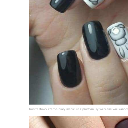
Kontrastowy czarno-biały manicure z prostymi sylwetkami wielkanoc