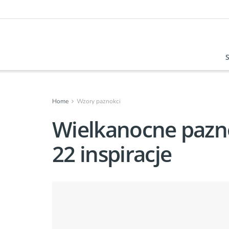
Home
Wzory paznokci
Wielkanocne pazno
22 inspiracje