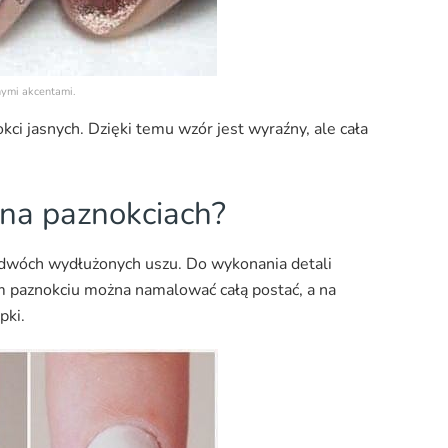
nymi akcentami.
kci jasnych. Dzięki temu wzór jest wyraźny, ale cała
 na paznokciach?
 i dwóch wydłużonych uszu. Do wykonania detali
m paznokciu można namalować całą postać, a na
pki.