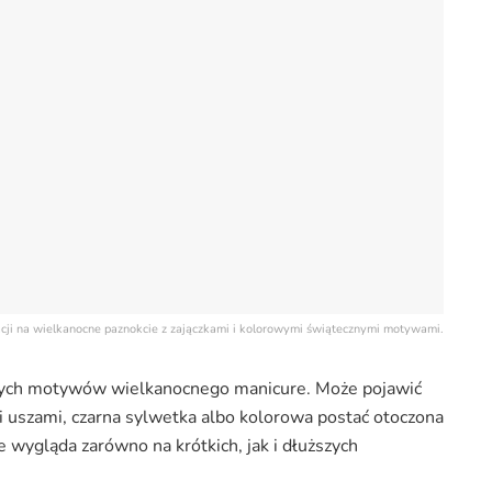
acji na wielkanocne paznokcie z zajączkami i kolorowymi świątecznymi motywami.
lnych motywów wielkanocnego manicure. Może pojawić
mi uszami, czarna sylwetka albo kolorowa postać otoczona
e wygląda zarówno na krótkich, jak i dłuższych