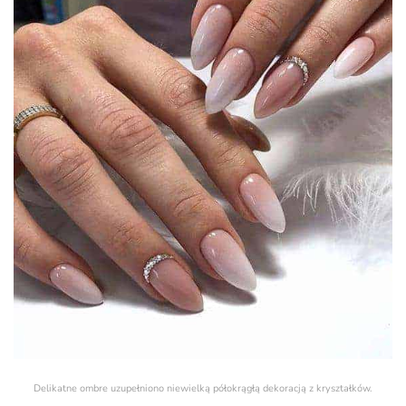
Delikatne ombre uzupełniono niewielką półokrągłą dekoracją z kryształków.