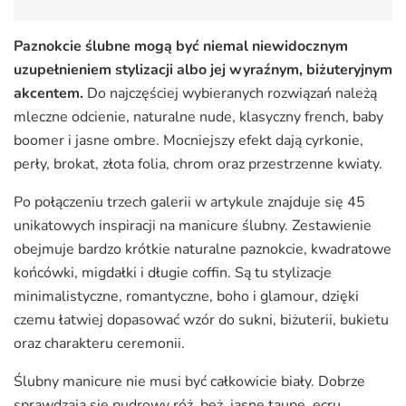
Paznokcie ślubne mogą być niemal niewidocznym
uzupełnieniem stylizacji albo jej wyraźnym, biżuteryjnym
akcentem.
Do najczęściej wybieranych rozwiązań należą
mleczne odcienie, naturalne nude, klasyczny french, baby
boomer i jasne ombre. Mocniejszy efekt dają cyrkonie,
perły, brokat, złota folia, chrom oraz przestrzenne kwiaty.
Po połączeniu trzech galerii w artykule znajduje się 45
unikatowych inspiracji na manicure ślubny. Zestawienie
obejmuje bardzo krótkie naturalne paznokcie, kwadratowe
końcówki, migdałki i długie coffin. Są tu stylizacje
minimalistyczne, romantyczne, boho i glamour, dzięki
czemu łatwiej dopasować wzór do sukni, biżuterii, bukietu
oraz charakteru ceremonii.
Ślubny manicure nie musi być całkowicie biały. Dobrze
sprawdzają się pudrowy róż, beż, jasne taupe, ecru,