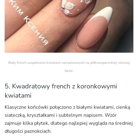
Biały french uzupełniono kwiatami namalowanymi na półtransparentnej różowej
bazie.
5. Kwadratowy french z koronkowymi
kwiatami
Klasyczne końcówki połączono z białymi kwiatami, cienką
siateczką, kryształkami i subtelnym napisem. Wzór
zajmuje kilka płytek, dlatego najlepiej wygląda na średniej
długości paznokciach.