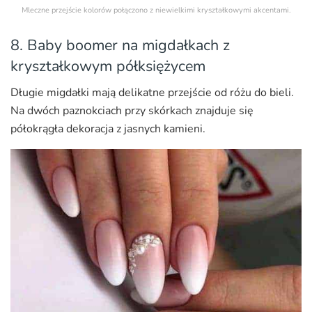
Mleczne przejście kolorów połączono z niewielkimi kryształkowymi akcentami.
8. Baby boomer na migdałkach z
kryształkowym półksiężycem
Długie migdałki mają delikatne przejście od różu do bieli.
Na dwóch paznokciach przy skórkach znajduje się
półokrągła dekoracja z jasnych kamieni.