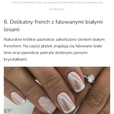
French, koronkowe linie i przestrzenne białe kwiaty tworzą romantyczną
kompozycję.
6. Delikatny french z falowanymi białymi
liniami
Naturalne krótkie paznokcie zakończono cienkim białym
frenchem. Na części płytek znajdują się falowane białe
linie oraz paznokcie pokryte drobnymi jasnymi
kryształkami.