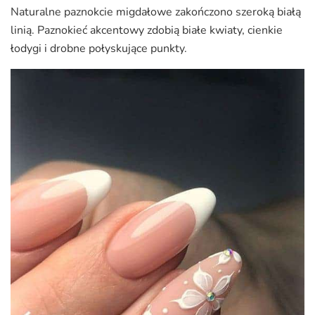
Naturalne paznokcie migdałowe zakończono szeroką białą
linią. Paznokieć akcentowy zdobią białe kwiaty, cienkie
łodygi i drobne połyskujące punkty.