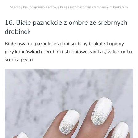
Mleczną biel połączono z różową bazą i rozproszonym szampańskim brokatem.
16. Białe paznokcie z ombre ze srebrnych
drobinek
Białe owalne paznokcie zdobi srebrny brokat skupiony
przy końcówkach. Drobinki stopniowo zanikają w kierunku
środka płytki.