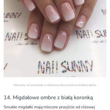
Naturalny róż przechodzi w delikatną mleczną biel na krótkiej płytce.
14. Migdałowe ombre z białą koronką
Smukłe migdałki mają mleczne przejście od różowej