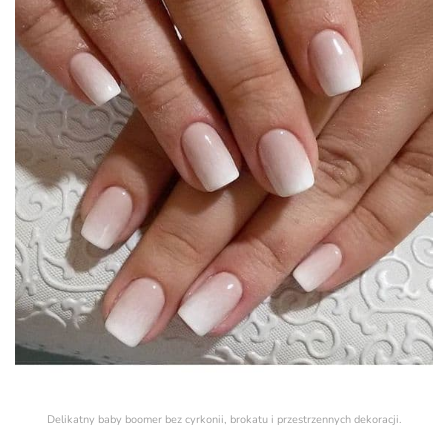
Delikatny baby boomer bez cyrkonii, brokatu i przestrzennych dekoracji.