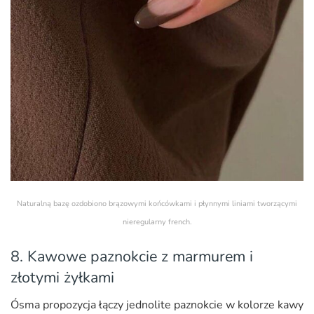
Naturalną bazę ozdobiono brązowymi końcówkami i płynnymi liniami tworzącymi
nieregularny french.
8. Kawowe paznokcie z marmurem i
złotymi żyłkami
Ósma propozycja łączy jednolite paznokcie w kolorze kawy