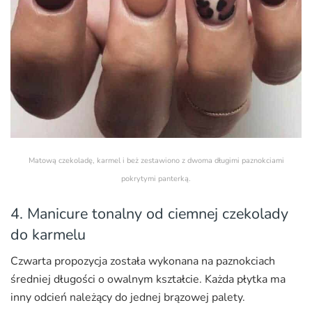
Matową czekoladę, karmel i beż zestawiono z dwoma długimi paznokciami
pokrytymi panterką.
4. Manicure tonalny od ciemnej czekolady
do karmelu
Czwarta propozycja została wykonana na paznokciach
średniej długości o owalnym kształcie. Każda płytka ma
inny odcień należący do jednej brązowej palety.