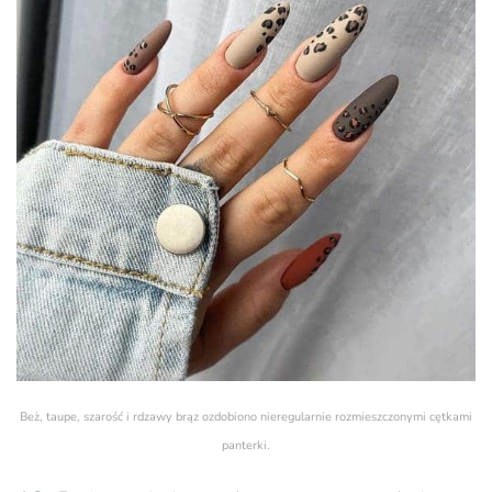
Beż, taupe, szarość i rdzawy brąz ozdobiono nieregularnie rozmieszczonymi cętkami
panterki.