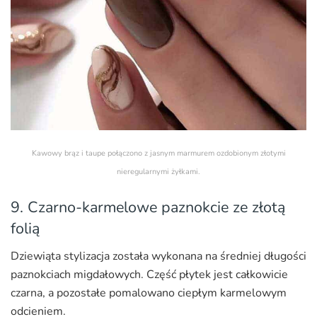
Kawowy brąz i taupe połączono z jasnym marmurem ozdobionym złotymi
nieregularnymi żyłkami.
9. Czarno-karmelowe paznokcie ze złotą
folią
Dziewiąta stylizacja została wykonana na średniej długości
paznokciach migdałowych. Część płytek jest całkowicie
czarna, a pozostałe pomalowano ciepłym karmelowym
odcieniem.