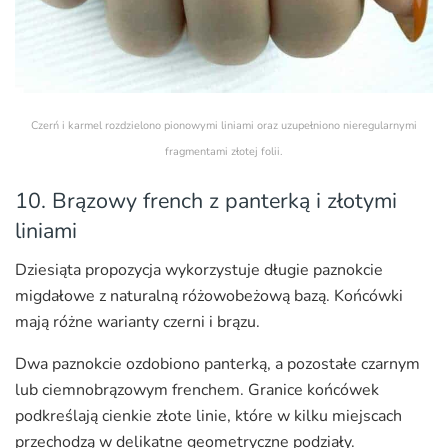
Czerń i karmel rozdzielono pionowymi liniami oraz uzupełniono nieregularnymi
fragmentami złotej folii.
10. Brązowy french z panterką i złotymi
liniami
Dziesiąta propozycja wykorzystuje długie paznokcie
migdałowe z naturalną różowobeżową bazą. Końcówki
mają różne warianty czerni i brązu.
Dwa paznokcie ozdobiono panterką, a pozostałe czarnym
lub ciemnobrązowym frenchem. Granice końcówek
podkreślają cienkie złote linie, które w kilku miejscach
przechodzą w delikatne geometryczne podziały.