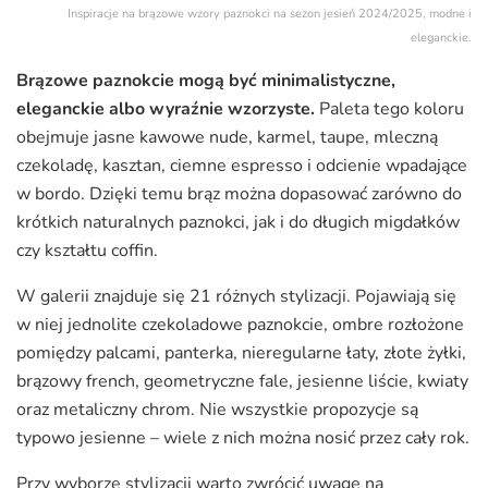
Inspiracje na brązowe wzory paznokci na sezon jesień 2024/2025, modne i
eleganckie.
Brązowe paznokcie mogą być minimalistyczne,
eleganckie albo wyraźnie wzorzyste.
Paleta tego koloru
obejmuje jasne kawowe nude, karmel, taupe, mleczną
czekoladę, kasztan, ciemne espresso i odcienie wpadające
w bordo. Dzięki temu brąz można dopasować zarówno do
krótkich naturalnych paznokci, jak i do długich migdałków
czy kształtu coffin.
W galerii znajduje się 21 różnych stylizacji. Pojawiają się
w niej jednolite czekoladowe paznokcie, ombre rozłożone
pomiędzy palcami, panterka, nieregularne łaty, złote żyłki,
brązowy french, geometryczne fale, jesienne liście, kwiaty
oraz metaliczny chrom. Nie wszystkie propozycje są
typowo jesienne – wiele z nich można nosić przez cały rok.
Przy wyborze stylizacji warto zwrócić uwagę na