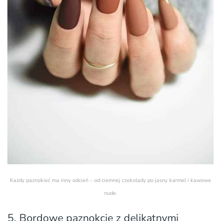
Każdy paznokieć ma inny odcień – od ciemnej czekolady po jasny karmel i kawowe
nude.
5. Bordowe paznokcie z delikatnymi