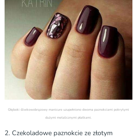
Głęboki śliwkowobrązowy manicure uzupełniono dwoma paznokciami pokrytymi
dużymi metalicznymi płatkami.
2. Czekoladowe paznokcie ze złotym