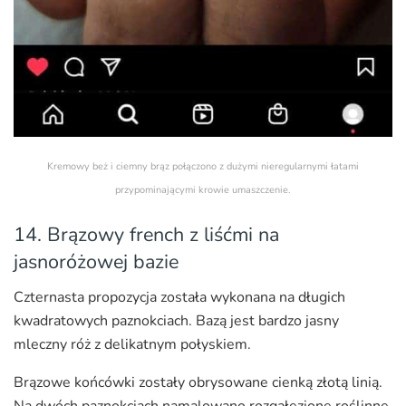
Kremowy beż i ciemny brąz połączono z dużymi nieregularnymi łatami
przypominającymi krowie umaszczenie.
14. Brązowy french z liśćmi na
jasnoróżowej bazie
Czternasta propozycja została wykonana na długich
kwadratowych paznokciach. Bazą jest bardzo jasny
mleczny róż z delikatnym połyskiem.
Brązowe końcówki zostały obrysowane cienką złotą linią.