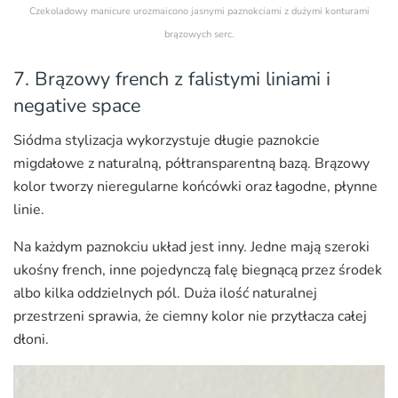
Czekoladowy manicure urozmaicono jasnymi paznokciami z dużymi konturami
brązowych serc.
7. Brązowy french z falistymi liniami i
negative space
Siódma stylizacja wykorzystuje długie paznokcie
migdałowe z naturalną, półtransparentną bazą. Brązowy
kolor tworzy nieregularne końcówki oraz łagodne, płynne
linie.
Na każdym paznokciu układ jest inny. Jedne mają szeroki
ukośny french, inne pojedynczą falę biegnącą przez środek
albo kilka oddzielnych pól. Duża ilość naturalnej
przestrzeni sprawia, że ciemny kolor nie przytłacza całej
dłoni.