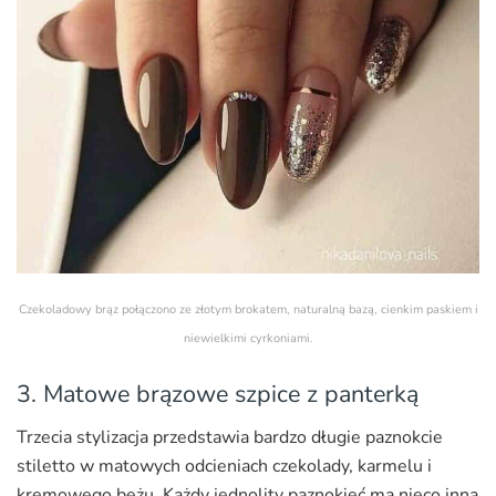
Czekoladowy brąz połączono ze złotym brokatem, naturalną bazą, cienkim paskiem i
niewielkimi cyrkoniami.
3. Matowe brązowe szpice z panterką
Trzecia stylizacja przedstawia bardzo długie paznokcie
stiletto w matowych odcieniach czekolady, karmelu i
kremowego beżu. Każdy jednolity paznokieć ma nieco inną