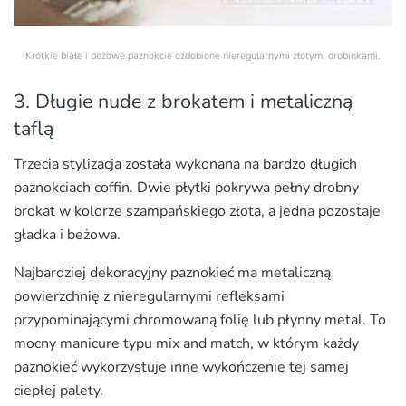
Krótkie białe i beżowe paznokcie ozdobione nieregularnymi złotymi drobinkami.
3. Długie nude z brokatem i metaliczną
taflą
Trzecia stylizacja została wykonana na bardzo długich
paznokciach coffin. Dwie płytki pokrywa pełny drobny
brokat w kolorze szampańskiego złota, a jedna pozostaje
gładka i beżowa.
Najbardziej dekoracyjny paznokieć ma metaliczną
powierzchnię z nieregularnymi refleksami
przypominającymi chromowaną folię lub płynny metal. To
mocny manicure typu mix and match, w którym każdy
paznokieć wykorzystuje inne wykończenie tej samej
ciepłej palety.