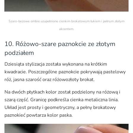
Szaro-beżowe ombre uzupełnione cienkim brokatowym łukiem i pełnym złotym
akcentem.
10. Różowo-szare paznokcie ze złotym
podziałem
Dziesiąta stylizacja została wykonana na krótkim
kwadracie. Poszczególne paznokcie pokrywają pastelowy
róż, jasna szarość oraz różowozłoty brokat.
Na dwóch płytkach kolor został podzielony na różową i
szarą część. Granicę podkreśla cienka metaliczna linia.
Układ jest prosty i geometryczny, a pełny brokatowy
paznokieć powtarza kolor paska.