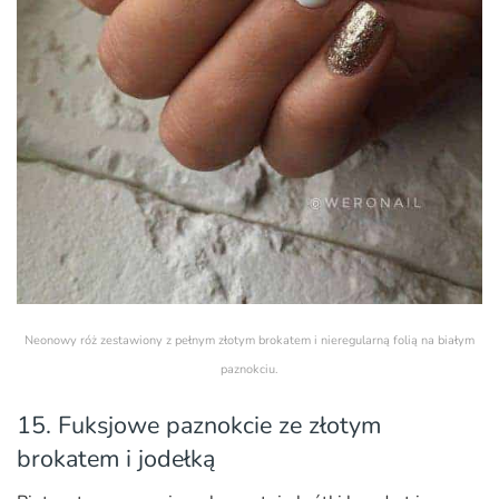
Neonowy róż zestawiony z pełnym złotym brokatem i nieregularną folią na białym
paznokciu.
15. Fuksjowe paznokcie ze złotym
brokatem i jodełką