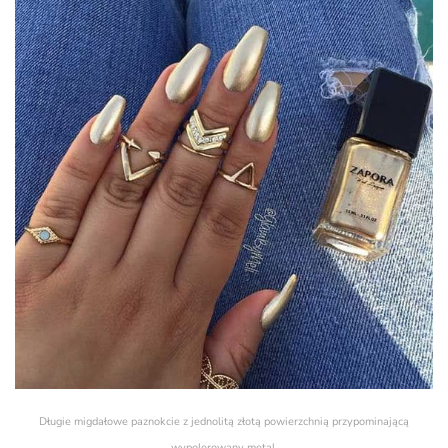
Długie migdałowe paznokcie z jednolitą złotą powierzchnią przypominającą
wypolerowany metal.