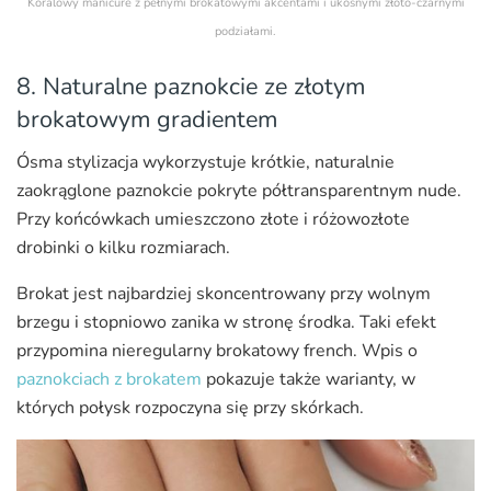
Koralowy manicure z pełnymi brokatowymi akcentami i ukośnymi złoto-czarnymi
podziałami.
8. Naturalne paznokcie ze złotym
brokatowym gradientem
Ósma stylizacja wykorzystuje krótkie, naturalnie
zaokrąglone paznokcie pokryte półtransparentnym nude.
Przy końcówkach umieszczono złote i różowozłote
drobinki o kilku rozmiarach.
Brokat jest najbardziej skoncentrowany przy wolnym
brzegu i stopniowo zanika w stronę środka. Taki efekt
przypomina nieregularny brokatowy french. Wpis o
paznokciach z brokatem
pokazuje także warianty, w
których połysk rozpoczyna się przy skórkach.