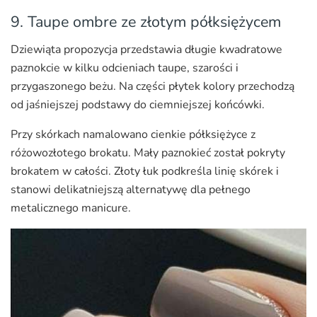
9. Taupe ombre ze złotym półksiężycem
Dziewiąta propozycja przedstawia długie kwadratowe
paznokcie w kilku odcieniach taupe, szarości i
przygaszonego beżu. Na części płytek kolory przechodzą
od jaśniejszej podstawy do ciemniejszej końcówki.
Przy skórkach namalowano cienkie półksiężyce z
różowozłotego brokatu. Mały paznokieć został pokryty
brokatem w całości. Złoty łuk podkreśla linię skórek i
stanowi delikatniejszą alternatywę dla pełnego
metalicznego manicure.