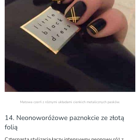
Matowa czerń z różnymi układami cienkich metalicznych pasków.
14. Neonoworóżowe paznokcie ze złotą
folią
Czternasta stylizacja łączy intensywny neonowy róż z