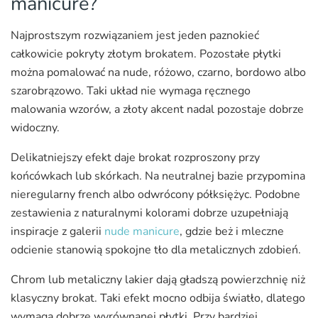
manicure?
Najprostszym rozwiązaniem jest jeden paznokieć
całkowicie pokryty złotym brokatem. Pozostałe płytki
można pomalować na nude, różowo, czarno, bordowo albo
szarobrązowo. Taki układ nie wymaga ręcznego
malowania wzorów, a złoty akcent nadal pozostaje dobrze
widoczny.
Delikatniejszy efekt daje brokat rozproszony przy
końcówkach lub skórkach. Na neutralnej bazie przypomina
nieregularny french albo odwrócony półksiężyc. Podobne
zestawienia z naturalnymi kolorami dobrze uzupełniają
inspiracje z galerii
nude manicure
, gdzie beż i mleczne
odcienie stanowią spokojne tło dla metalicznych zdobień.
Chrom lub metaliczny lakier dają gładszą powierzchnię niż
klasyczny brokat. Taki efekt mocno odbija światło, dlatego
wymaga dobrze wyrównanej płytki. Przy bardziej