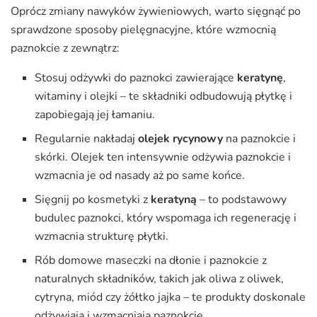
Oprócz zmiany nawyków żywieniowych, warto sięgnąć po
sprawdzone sposoby pielęgnacyjne, które wzmocnią
paznokcie z zewnątrz:
Stosuj odżywki do paznokci zawierające
keratynę
,
witaminy i olejki – te składniki odbudowują płytkę i
zapobiegają jej łamaniu.
Regularnie nakładaj
olejek rycynowy
na paznokcie i
skórki. Olejek ten intensywnie odżywia paznokcie i
wzmacnia je od nasady aż po same końce.
Sięgnij po kosmetyki z
keratyną
– to podstawowy
budulec paznokci, który wspomaga ich regenerację i
wzmacnia strukturę płytki.
Rób domowe maseczki na dłonie i paznokcie z
naturalnych składników, takich jak oliwa z oliwek,
cytryna, miód czy żółtko jajka – te produkty doskonale
odżywiają i wzmacniają paznokcie.