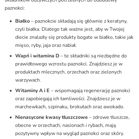
składników odżywczych potrzebnych do odbudowy
paznokci:
Białko
– paznokcie składają się głównie z keratyny,
czyli białka. Dlatego tak ważne jest, aby w Twojej
diecie znalazły się produkty bogate w białko, takie jak
mięso, ryby, jaja oraz nabiał.
Wapń i witamina D
– te składniki są niezbędne do
prawidłowego wzrostu paznokci. Znajdziesz je w
produktach mlecznych, orzechach oraz zielonych
warzywach.
Witaminy A i E
– wspomagają regenerację paznokci
oraz zapobiegają ich łamliwości. Znajdziesz je w
marchewkach, szpinaku, brokułach oraz awokado.
Nienasycone kwasy tłuszczowe
– zdrowe tłuszcze,
obecne w orzechach, nasionach i rybach, mają
pozytywny wpływ na wygląd paznokci oraz skóry.