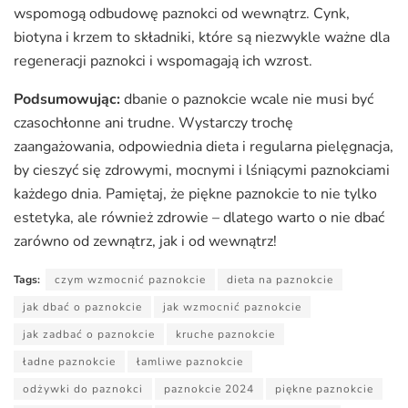
wspomogą odbudowę paznokci od wewnątrz. Cynk,
biotyna i krzem to składniki, które są niezwykle ważne dla
regeneracji paznokci i wspomagają ich wzrost.
Podsumowując:
dbanie o paznokcie wcale nie musi być
czasochłonne ani trudne. Wystarczy trochę
zaangażowania, odpowiednia dieta i regularna pielęgnacja,
by cieszyć się zdrowymi, mocnymi i lśniącymi paznokciami
każdego dnia. Pamiętaj, że piękne paznokcie to nie tylko
estetyka, ale również zdrowie – dlatego warto o nie dbać
zarówno od zewnątrz, jak i od wewnątrz!
Tags:
czym wzmocnić paznokcie
dieta na paznokcie
jak dbać o paznokcie
jak wzmocnić paznokcie
jak zadbać o paznokcie
kruche paznokcie
ładne paznokcie
łamliwe paznokcie
odżywki do paznokci
paznokcie 2024
piękne paznokcie