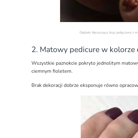
Głęboki błyszczący brąz połączono z 
2. Matowy pedicure w kolorze
Wszystkie paznokcie pokryto jednolitym matowy
ciemnym fioletem.
Brak dekoracji dobrze eksponuje równo opracow