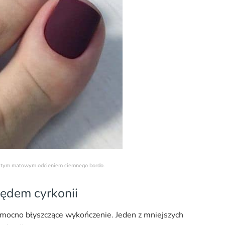
olitym matowym odcieniem ciemnego bordo.
zędem cyrkonii
mocno błyszczące wykończenie. Jeden z mniejszych