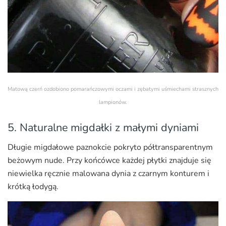
Matową czerń ozdobiono pomarańczowymi oczami i zębatymi uśmiechami strasznych
lampionów.
5. Naturalne migdałki z małymi dyniami
Długie migdałowe paznokcie pokryto półtransparentnym
beżowym nude. Przy końcówce każdej płytki znajduje się
niewielka ręcznie malowana dynia z czarnym konturem i
krótką łodygą.