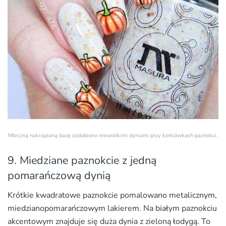
Mleczną nakrapianą bazę ozdobiono niewielkimi dyniami przy końcówkach paznokci.
9. Miedziane paznokcie z jedną
pomarańczową dynią
Krótkie kwadratowe paznokcie pomalowano metalicznym,
miedzianopomarańczowym lakierem. Na białym paznokciu
akcentowym znajduje się duża dynia z zieloną łodygą. To