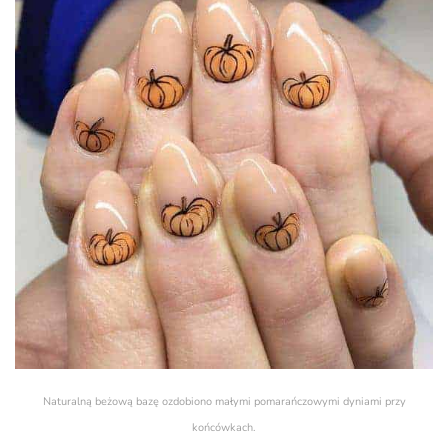
Naturalną beżową bazę ozdobiono małymi pomarańczowymi dyniami przy
końcówkach.