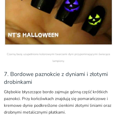
Czarną bazę uzupełniono kolorowymi twarzami dyni przypominającymi świecące
lampiony.
7. Bordowe paznokcie z dyniami i złotymi
drobinkami
Głębokie błyszczące bordo zajmuje górną część krótkich
paznokci. Przy końcówkach znajdują się pomarańczowe i
kremowe dynie podkreślone cienkimi złotymi liniami oraz
drobnymi metalicznymi płatkami.