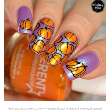
Fioletową bazę pokryto licznymi pomarańczowymi dyniami z mocnym czarnym