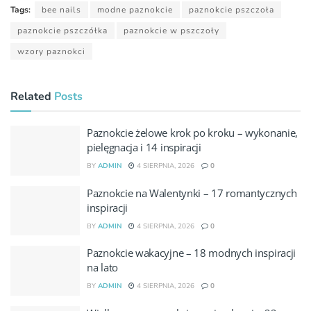
Tags:
bee nails
modne paznokcie
paznokcie pszczoła
paznokcie pszczółka
paznokcie w pszczoły
wzory paznokci
Related
Posts
Paznokcie żelowe krok po kroku – wykonanie,
pielęgnacja i 14 inspiracji
BY
ADMIN
4 SIERPNIA, 2026
0
Paznokcie na Walentynki – 17 romantycznych
inspiracji
BY
ADMIN
4 SIERPNIA, 2026
0
Paznokcie wakacyjne – 18 modnych inspiracji
na lato
BY
ADMIN
4 SIERPNIA, 2026
0