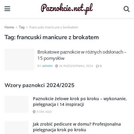
Home
Tag
francuski manicure z brokatem
Tag:
francuski manicure z brokatem
Brokatowe paznokcie w różnych odsłonach –
15 pomysłów
BY
ADMIN
26 PAŹDZIERNIKA, 2024
0
Wzory paznokci 2024/2025
Paznokcie żelowe krok po kroku – wykonanie,
pielęgnacja i 14 inspiracji
5 DNI AGO
Jak zrobić pedicure w domu? Profesjonalna
pielęgnacja krok po kroku