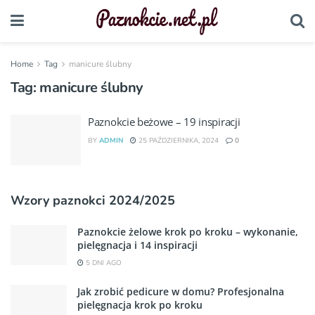
Home
Tag
manicure ślubny
Tag:
manicure ślubny
Paznokcie beżowe – 19 inspiracji
BY
ADMIN
25 PAŹDZIERNIKA, 2024
0
Wzory paznokci 2024/2025
Paznokcie żelowe krok po kroku – wykonanie,
pielęgnacja i 14 inspiracji
5 DNI AGO
Jak zrobić pedicure w domu? Profesjonalna
pielęgnacja krok po kroku