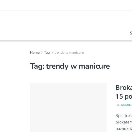
Home
Tag
trendy w manicure
Tag:
trendy w manicure
Brok
15 p
BY
ADMIN
Spis tre
brokatem
paznokci