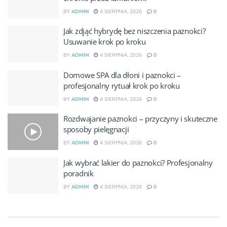
BY
ADMIN
4 SIERPNIA, 2026
0
Jak zdjąć hybrydę bez niszczenia paznokci?
Usuwanie krok po kroku
BY
ADMIN
4 SIERPNIA, 2026
0
Domowe SPA dla dłoni i paznokci –
profesjonalny rytuał krok po kroku
BY
ADMIN
4 SIERPNIA, 2026
0
Rozdwajanie paznokci – przyczyny i skuteczne
sposoby pielęgnacji
BY
ADMIN
4 SIERPNIA, 2026
0
Jak wybrać lakier do paznokci? Profesjonalny
poradnik
BY
ADMIN
4 SIERPNIA, 2026
0