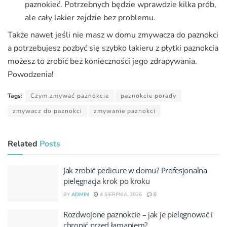
paznokieć. Potrzebnych będzie wprawdzie kilka prób,
ale cały lakier zejdzie bez problemu.
Także nawet jeśli nie masz w domu zmywacza do paznokci
a potrzebujesz pozbyć się szybko lakieru z płytki paznokcia
możesz to zrobić bez konieczności jego zdrapywania.
Powodzenia!
Tags:
Czym zmywać paznokcie
paznokcie porady
zmywacz do paznokci
zmywanie paznokci
Related
Posts
Jak zrobić pedicure w domu? Profesjonalna
pielęgnacja krok po kroku
BY
ADMIN
4 SIERPNIA, 2026
0
Rozdwojone paznokcie – jak je pielęgnować i
chronić przed łamaniem?