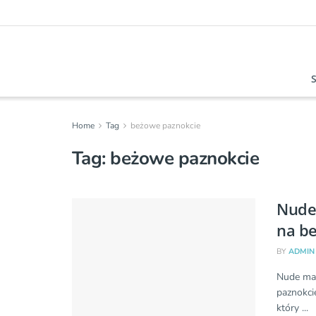
Home
Tag
beżowe paznokcie
Tag:
beżowe paznokcie
Nude 
na b
BY
ADMIN
Nude man
paznokci
który ...