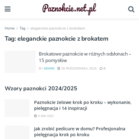
Home
Tag
eleganckie paznokcie z brokatem
Tag:
eleganckie paznokcie z brokatem
Brokatowe paznokcie w różnych odsłonach –
15 pomysłów
BY
ADMIN
26 PAŹDZIERNIKA, 2024
0
Wzory paznokci 2024/2025
Paznokcie żelowe krok po kroku – wykonanie,
pielęgnacja i 14 inspiracji
4 DNI AGO
Jak zrobić pedicure w domu? Profesjonalna
pielęgnacja krok po kroku