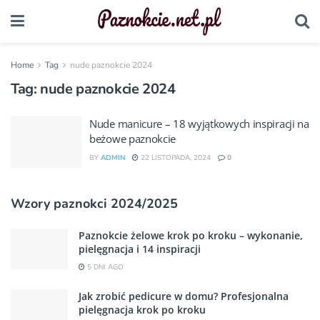
Home
Tag
nude paznokcie 2024
Tag:
nude paznokcie 2024
Nude manicure – 18 wyjątkowych inspiracji na
beżowe paznokcie
BY
ADMIN
22 LISTOPADA, 2024
0
Wzory paznokci 2024/2025
Paznokcie żelowe krok po kroku – wykonanie,
pielęgnacja i 14 inspiracji
5 DNI AGO
Jak zrobić pedicure w domu? Profesjonalna
pielęgnacja krok po kroku