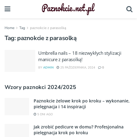
Home
Tag
paznokcie z parasolką
Tag:
paznokcie z parasolką
Umbrella nails – 18 niezwykłych stylizacji
manicure z parasolką!
BY
ADMIN
25 PAŹDZIERNIKA, 2024
0
Wzory paznokci 2024/2025
Paznokcie żelowe krok po kroku – wykonanie,
pielęgnacja i 14 inspiracji
5 DNI AGO
Jak zrobić pedicure w domu? Profesjonalna
pielęgnacja krok po kroku